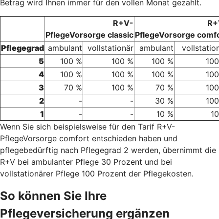
Betrag wird Ihnen immer für den vollen Monat gezahlt.
R+V-
R+
PflegeVorsorge classic
PflegeVorsorge comf
Pflegegrad
ambulant
vollstationär
ambulant
vollstatio
5
100 %
100 %
100 %
100
4
100 %
100 %
100 %
100
3
70 %
100 %
70 %
100
2
-
-
30 %
100
1
-
-
10 %
1
Wenn Sie sich beispielsweise für den Tarif R+V-
PflegeVorsorge comfort entschieden haben und
pflegebedürftig nach Pflegegrad 2 werden, übernimmt die
R+V bei ambulanter Pflege 30 Prozent und bei
vollstationärer Pflege 100 Prozent der Pflegekosten.
So können Sie Ihre
Pflegeversicherung ergänzen