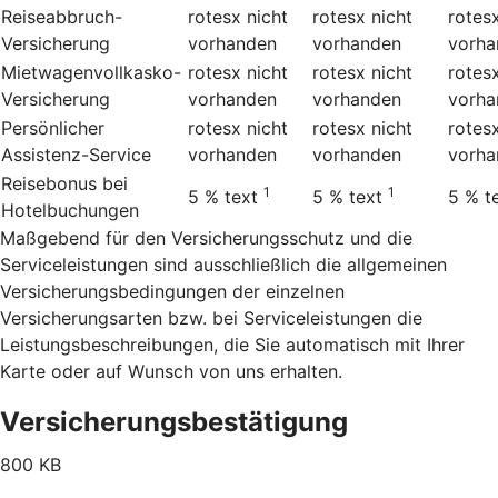
Reiseabbruch-
rotesx
nicht
rotesx
nicht
rotes
Versicherung
vorhanden
vorhanden
vorha
Mietwagenvollkasko-
rotesx
nicht
rotesx
nicht
rotes
Versicherung
vorhanden
vorhanden
vorha
Persönlicher
rotesx
nicht
rotesx
nicht
rotes
Assistenz-Service
vorhanden
vorhanden
vorha
Reisebonus bei
1
1
5 %
text
5 %
text
5 %
t
Hotelbuchungen
Maßgebend für den Versicherungsschutz und die
Serviceleistungen sind ausschließlich die allgemeinen
Versicherungsbedingungen der einzelnen
Versicherungsarten bzw. bei Serviceleistungen die
Leistungsbeschreibungen, die Sie automatisch mit Ihrer
Karte oder auf Wunsch von uns erhalten.
Versicherungsbestätigung
800 KB