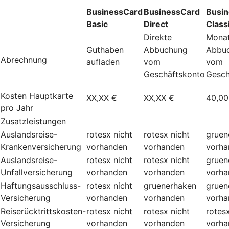
BusinessCard
BusinessCard
Busi
Basic
Direct
Class
Direkte
Monat
Guthaben
Abbuchung
Abbu
Abrechnung
aufladen
vom
vom
Geschäftskonto
Gesch
Kosten Hauptkarte
XX,XX €
XX,XX €
40,00
pro Jahr
Zusatzleistungen
Auslandsreise-
rotesx
nicht
rotesx
nicht
gruen
Krankenversicherung
vorhanden
vorhanden
vorha
Auslandsreise-
rotesx
nicht
rotesx
nicht
gruen
Unfallversicherung
vorhanden
vorhanden
vorha
Haftungsausschluss-
rotesx
nicht
gruenerhaken
gruen
Versicherung
vorhanden
vorhanden
vorha
Reiserücktrittskosten-
rotesx
nicht
rotesx
nicht
rotes
Versicherung
vorhanden
vorhanden
vorha